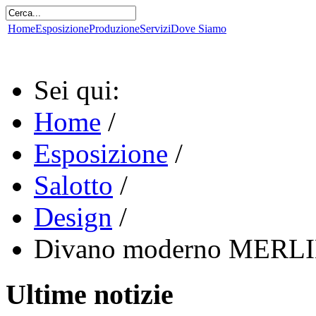
Home
Esposizione
Produzione
Servizi
Dove Siamo
Sei qui:
Home
/
Esposizione
/
Salotto
/
Design
/
Divano moderno MERL
Ultime notizie