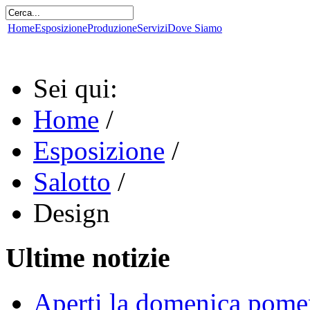
Home
Esposizione
Produzione
Servizi
Dove Siamo
Sei qui:
Home
/
Esposizione
/
Salotto
/
Design
Ultime notizie
Aperti la domenica pome