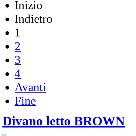
Inizio
Indietro
1
2
3
4
Avanti
Fine
Divano letto BROWN