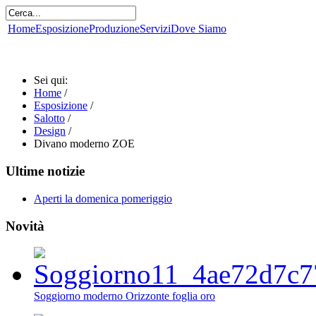
Home
Esposizione
Produzione
Servizi
Dove Siamo
Sei qui:
Home
/
Esposizione
/
Salotto
/
Design
/
Divano moderno ZOE
Ultime notizie
Aperti la domenica pomeriggio
Novità
Soggiorno moderno Orizzonte foglia oro