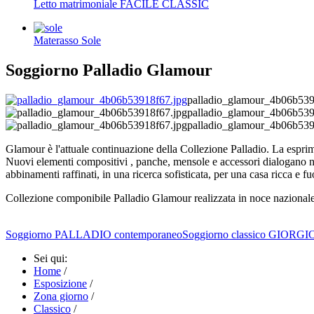
Letto matrimoniale FACILE CLASSIC
Materasso Sole
Soggiorno Palladio Glamour
palladio_glamour_4b06b539
palladio_glamour_4b06b539
palladio_glamour_4b06b539
Glamour è l'attuale continuazione della Collezione Palladio. La esprime,
Nuovi elementi compositivi , panche, mensole e accessori dialogano nella
abbinamenti raffinati, in una ricerca sofisticata, per una casa ricca e fu
Collezione componibile Palladio Glamour realizzata in noce nazionale,
Soggiorno PALLADIO contemporaneo
Soggiorno classico GIORG
Sei qui:
Home
/
Esposizione
/
Zona giorno
/
Classico
/