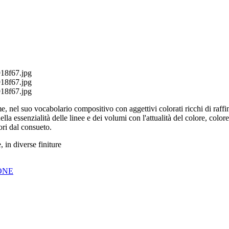
18f67.jpg
18f67.jpg
18f67.jpg
 nel suo vocabolario compositivo con aggettivi colorati ricchi di raffinat
 essenzialità delle linee e dei volumi con l'attualità del colore, colore 
ori dal consueto.
 in diverse finiture
IONE