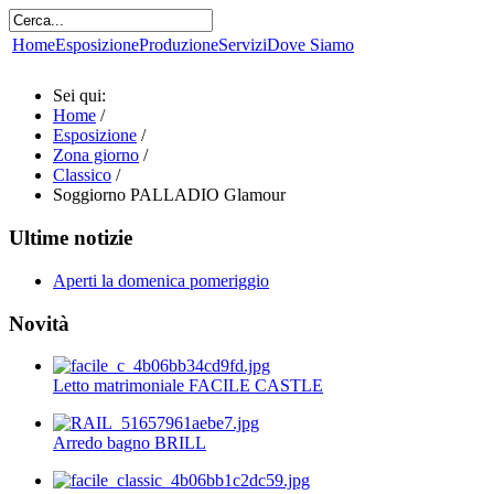
Home
Esposizione
Produzione
Servizi
Dove Siamo
Sei qui:
Home
/
Esposizione
/
Zona giorno
/
Classico
/
Soggiorno PALLADIO Glamour
Ultime notizie
Aperti la domenica pomeriggio
Novità
Letto matrimoniale FACILE CASTLE
Arredo bagno BRILL