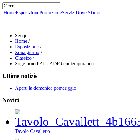
Home
Esposizione
Produzione
Servizi
Dove Siamo
Sei qui:
Home
/
Esposizione
/
Zona giorno
/
Classico
/
Soggiorno PALLADIO contemporaneo
Ultime notizie
Aperti la domenica pomeriggio
Novità
Tavolo Cavalletto