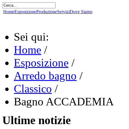
Home
Esposizione
Produzione
Servizi
Dove Siamo
Sei qui:
Home
/
Esposizione
/
Arredo bagno
/
Classico
/
Bagno ACCADEMIA
Ultime notizie