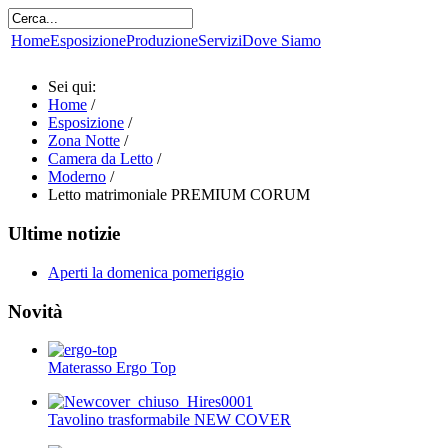
Home
Esposizione
Produzione
Servizi
Dove Siamo
Sei qui:
Home
/
Esposizione
/
Zona Notte
/
Camera da Letto
/
Moderno
/
Letto matrimoniale PREMIUM CORUM
Ultime notizie
Aperti la domenica pomeriggio
Novità
Materasso Ergo Top
Tavolino trasformabile NEW COVER