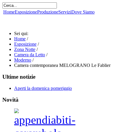
Home
Esposizione
Produzione
Servizi
Dove Siamo
Sei qui:
Home
/
Esposizione
/
Zona Notte
/
Camera da Letto
/
Moderno
/
Camera contemporanea MELOGRANO Le Fablier
Ultime notizie
Aperti la domenica pomeriggio
Novità