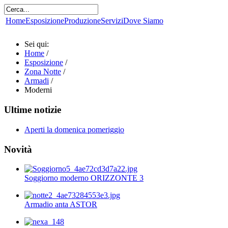
Home
Esposizione
Produzione
Servizi
Dove Siamo
Sei qui:
Home
/
Esposizione
/
Zona Notte
/
Armadi
/
Moderni
Ultime notizie
Aperti la domenica pomeriggio
Novità
Soggiorno moderno ORIZZONTE 3
Armadio anta ASTOR