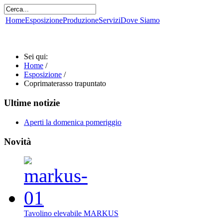
Home
Esposizione
Produzione
Servizi
Dove Siamo
Sei qui:
Home
/
Esposizione
/
Coprimaterasso trapuntato
Ultime notizie
Aperti la domenica pomeriggio
Novità
Tavolino elevabile MARKUS