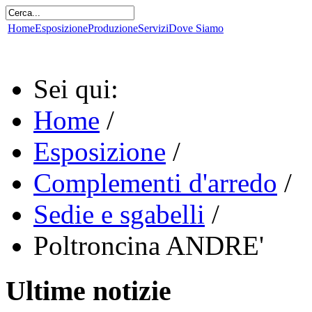
Home
Esposizione
Produzione
Servizi
Dove Siamo
Sei qui:
Home
/
Esposizione
/
Complementi d'arredo
/
Sedie e sgabelli
/
Poltroncina ANDRE'
Ultime notizie