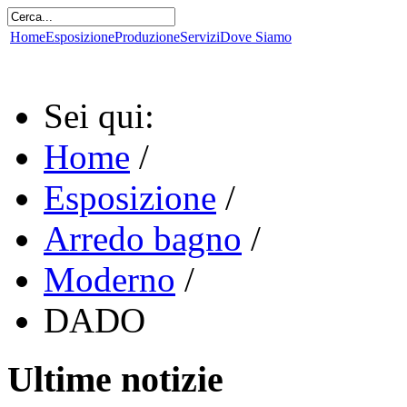
Home
Esposizione
Produzione
Servizi
Dove Siamo
Sei qui:
Home
/
Esposizione
/
Arredo bagno
/
Moderno
/
DADO
Ultime notizie